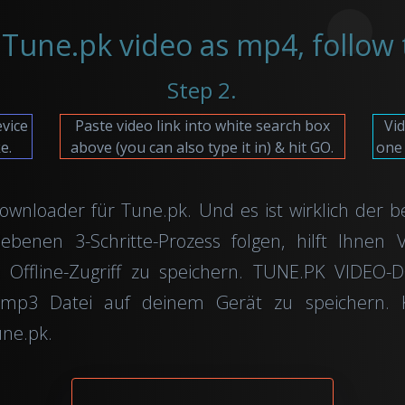
Tune.pk video as mp4, follow t
Step 2.
evice
Paste video link into white search box
Vid
e.
above (you can also type it in) & hit GO.
one 
downloader für Tune.pk. Und es ist wirklich der
enen 3-Schritte-Prozess folgen, hilft Ihnen V
 Offline-Zugriff zu speichern. TUNE.PK VIDEO
mp3 Datei auf deinem Gerät zu speichern. K
ne.pk.