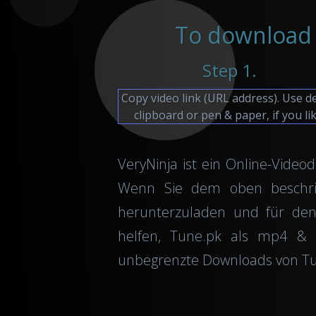
To download 
Step 1.
Copy video link (URL address). Use d
clipboard or pen & paper, if you lik
VeryNinja ist ein Online-Video
Wenn Sie dem oben beschrieb
herunterzuladen und für den
helfen, Tune.pk als mp4 & 
unbegrenzte Downloads von Tu