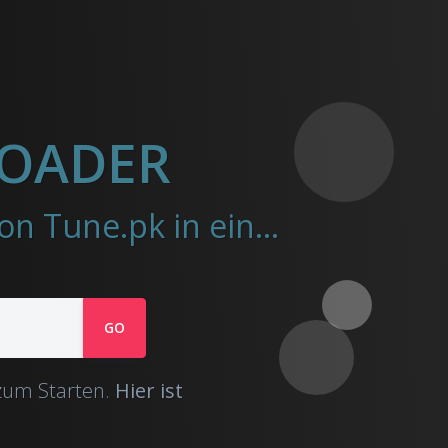
LOADER
Very.Ninja hilft beim Herunterladen von Videos von Tune.pk in eine mp4-Datei.
GO
 zum Starten.
Hier ist