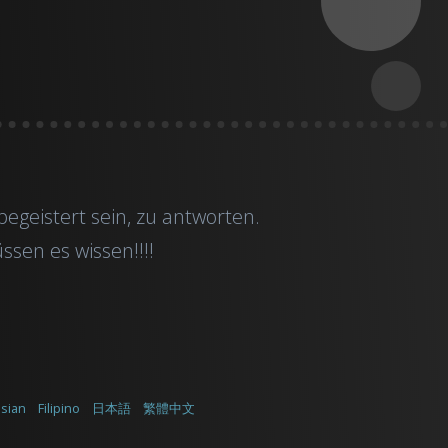
geistert sein, zu antworten.
sen es wissen!!!!
sian
Filipino
日本語
繁體中文