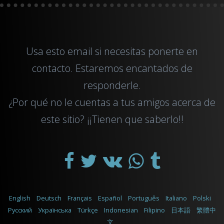
Usa esto
email
si necesitas ponerte en
contacto. Estaremos encantados de
responderle.
¿Por qué no le cuentas a tus amigos acerca de
este sitio? ¡¡Tienen que saberlo!!
English
Deutsch
Français
Español
Português
Italiano
Polski
Русский
Українська
Türkçe
Indonesian
Filipino
日本語
繁體中
文