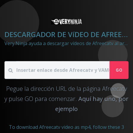
DESCARGADOR DE VíDEO DE AFREECATV
Very.Ninja ayuda a descargar vídeos de Afreecatv al archivo mp4
GO
Pegue la dirección URL de la página Afreecatv
y pulse GO para comenzar.
Aquí hay uno, por
ejemplo
To download Afreecatv video as mp4, follow these 3