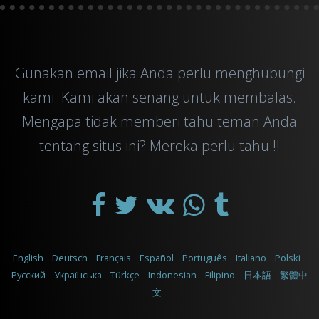
Gunakan
email
jika Anda perlu menghubungi
kami. Kami akan senang untuk membalas.
Mengapa tidak memberi tahu teman Anda
tentang situs ini? Mereka perlu tahu !!
English
Deutsch
Français
Español
Português
Italiano
Polski
Русский
Українська
Türkçe
Indonesian
Filipino
日本語
繁體中
文