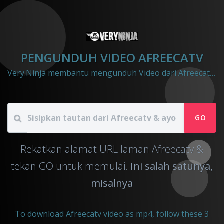
PENGUNDUH VIDEO AFREECATV
Very.Ninja membantu mengunduh Video dari Afreecatv ke file mp4
GO
Rekatkan alamat URL laman Afreecatv &
tekan GO untuk memulai.
Ini salah satunya,
misalnya
To download Afreecatv video as mp4, follow these 3