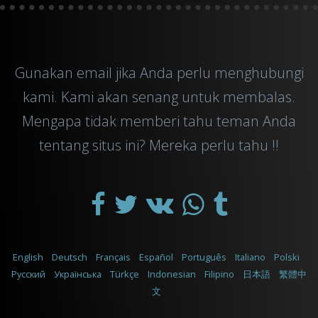
Gunakan
email
jika Anda perlu menghubungi
kami. Kami akan senang untuk membalas.
Mengapa tidak memberi tahu teman Anda
tentang situs ini? Mereka perlu tahu !!
English
Deutsch
Français
Español
Português
Italiano
Polski
Русский
Українська
Türkçe
Indonesian
Filipino
日本語
繁體中
文