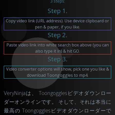
3 steps:
Step 1.
Copy video link (URL address). Use device clipboard or
pen & paper, if you like.
Step 2.
Paste video link into white search box above (you can
also type it in) & hit GO.
Step 3.
Video converter options will show, pick one you like &
download Toongoggles to mp4.
VeryNinjaは、 Toongogglesビデオダウンロー
ダーオンラインです。 そして、それは本当に
最高の Toongogglesビデオダウンローダーで