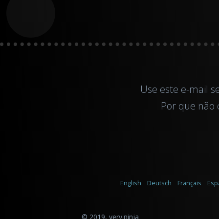
Use este
e-mail
s
Por que não c
English
Deutsch
Français
Esp
© 2019,
very.ninja