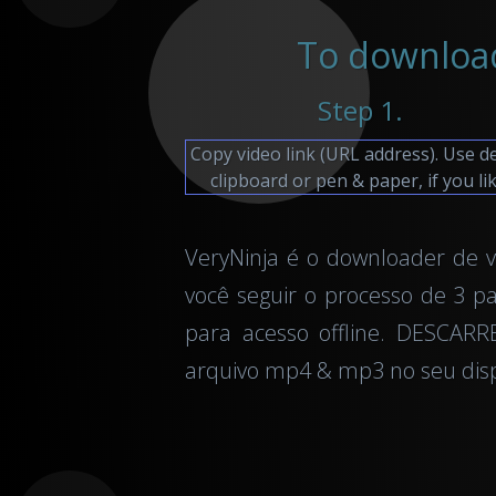
To download
Step 1.
Copy video link (URL address). Use d
clipboard or pen & paper, if you lik
VeryNinja é o downloader de v
você seguir o processo de 3 pa
para acesso offline. DESCAR
arquivo mp4 & mp3 no seu dispo