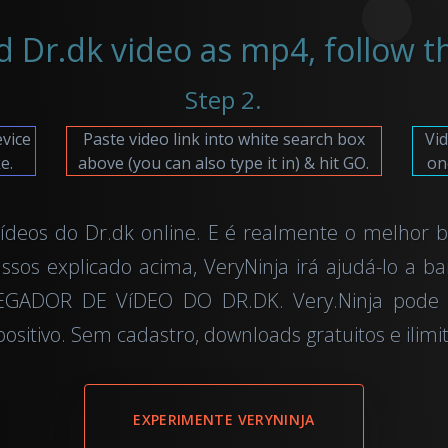
 Dr.dk video as mp4, follow th
Step 2.
evice
Paste video link into white search box
Vid
e.
above (you can also type it in) & hit GO.
on
ídeos do Dr.dk online. E é realmente o melhor b
ssos explicado acima, VeryNinja irá ajudá-lo a bai
REGADOR DE VíDEO DO DR.DK. Very.Ninja pode 
sitivo. Sem cadastro, downloads gratuitos e ilimi
EXPERIMENTE VERYNINJA