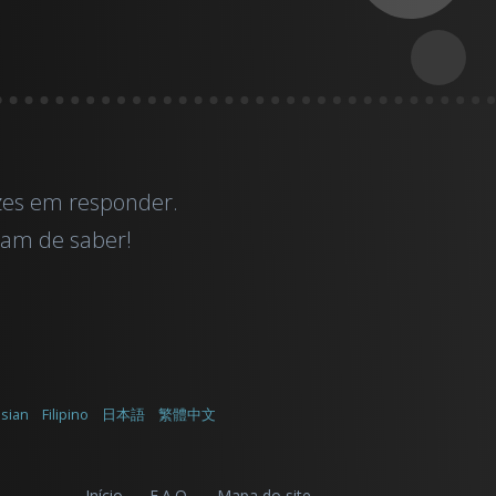
izes em responder.
isam de saber!
sian
Filipino
日本語
繁體中文
Início
F.A.Q.
Mapa do site