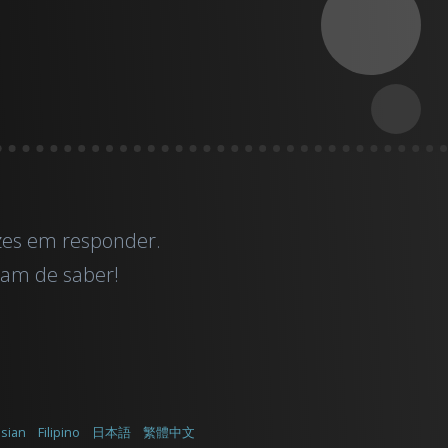
izes em responder.
isam de saber!
sian
Filipino
日本語
繁體中文