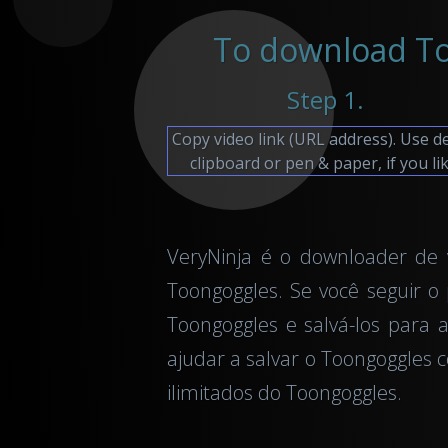
To download Too
Step 1.
Copy video link (URL address). Use d
clipboard or pen & paper, if you lik
VeryNinja é o downloader de 
Toongoggles. Se você seguir o 
Toongoggles e salvá-los par
ajudar a salvar o Toongoggles 
ilimitados do Toongoggles.