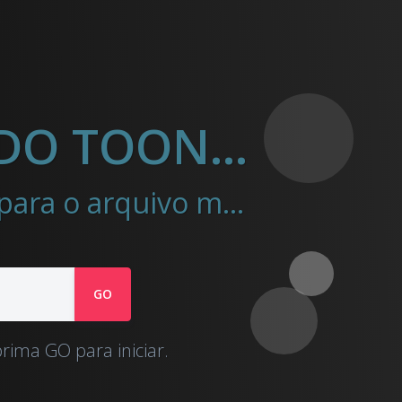
DESCARREGADOR DE VíDEO DO TOONGOGGLES
Very.Ninja ajuda a baixar vídeos do Toongoggles para o arquivo mp4
GO
rima GO para iniciar.