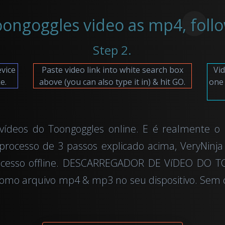
ngoggles video as mp4, follo
Step 2.
evice
Paste video link into white search box
Vid
e.
above (you can also type it in) & hit GO.
one
vídeos do Toongoggles online. E é realmente o
processo de 3 passos explicado acima, VeryNinja 
a acesso offline. DESCARREGADOR DE VíDEO DO 
como arquivo mp4 & mp3 no seu dispositivo. Sem 