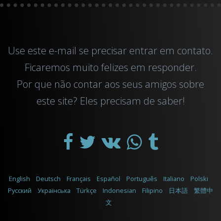
Use este
e-mail
se precisar entrar em contato.
Ficaremos muito felizes em responder.
Por que não contar aos seus amigos sobre
este site? Eles precisam de saber!
English
Deutsch
Français
Español
Português
Italiano
Polski
Русский
Українська
Türkçe
Indonesian
Filipino
日本語
繁體中
文