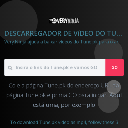
DESCARREGADOR DE VíDEO DO TUNE.PK
Very.Ninja ajuda a baixar vídeos do Tune.pk para o arquivo mp4
GO
Cole a página Tune.pk do endereço URL da
página Tune.pk e prima GO para iniciar.
Aqui
está uma, por exemplo
To download Tune.pk video as mp4, follow these 3