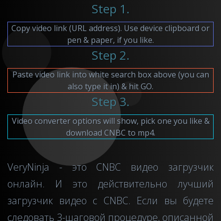
Step 1.
Copy video link (URL address). Use device clipboard or
pen & paper, if you like.
Step 2.
Paste video link into white search box above (you can
also type it in) & hit GO.
Step 3.
Video converter options will show, pick one you like &
download CNBC to mp4.
VeryNinja - это CNBC видео загрузчик
онлайн. И это действительно лучший
загрузчик видео c CNBC. Если вы будете
следовать 3-шаговой процедуре, описанной