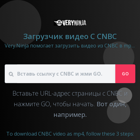
Загрузчик видео C CNBC
Very.Ninja помогает загрузить видео из CNBC в mp4 файл.
GO
Вставьте URL-адрес страницы с CNBC и
нажмите GO, чтобы начать.
Вот один,
например.
To download CNBC video as mp4, follow these 3 steps: