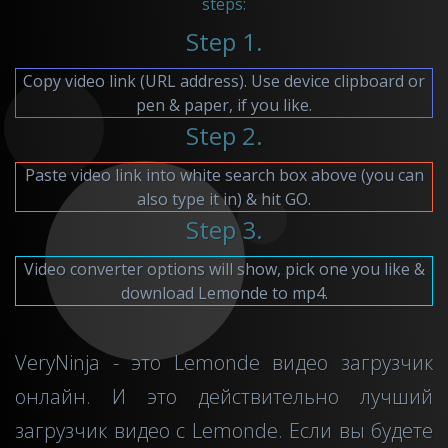
steps:
Step 1.
Copy video link (URL address). Use device clipboard or
pen & paper, if you like.
Step 2.
Paste video link into white search box above (you can
also type it in) & hit GO.
Step 3.
Video converter options will show, pick one you like &
download Lemonde to mp4.
VeryNinja - это Lemonde видео загрузчик
онлайн. И это действительно лучший
загрузчик видео c Lemonde. Если вы будете