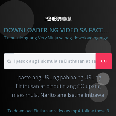
DOWNLOADER NG VIDEO SA FACEBOOK
Tumutulong ang Very.Ninja sa pag-download ng mga Mga Video mula sa Einthusan hanggang mp4 file
GO
I-paste ang URL ng pahina ng URL ng
Einthusan at pindutin ang GO upang
magsimula.
Narito ang isa, halimbawa
To download Einthusan video as mp4, follow these 3