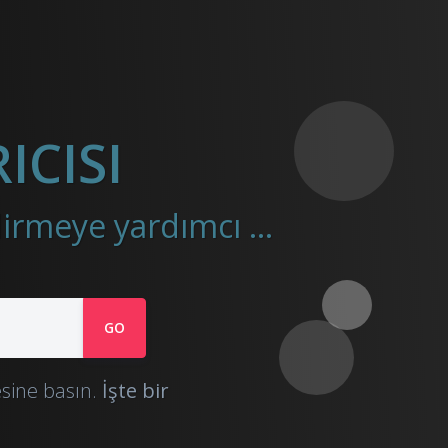
ICISI
Very.Ninja, Audiomack'tan mp3 dosyasına ses indirmeye yardımcı olur
GO
sine basın.
İşte bir