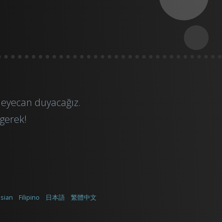
heyecan duyacağız.
gerek!
sian
Filipino
日本語
繁體中文