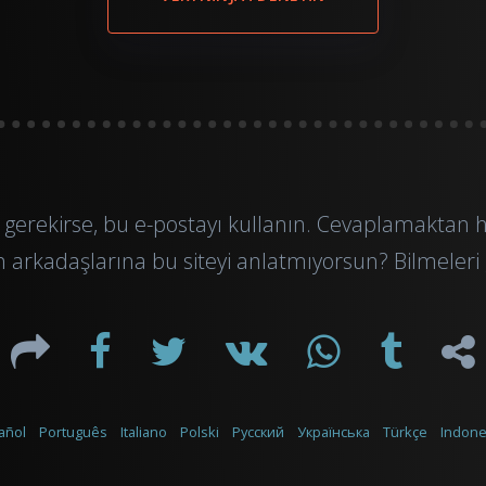
gerekirse, bu
e-postayı
kullanın. Cevaplamaktan 
 arkadaşlarına bu siteyi anlatmıyorsun? Bilmeleri 
añol
Português
Italiano
Polski
Русский
Українська
Türkçe
Indone