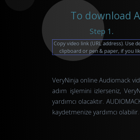
To download Au
Step 1.
Copy video link (URL address). Use d
clipboard or pen & paper, if you lik
VeryNinja online Audiomack video
adım işlemini izlerseniz, Very
yardımcı olacaktır. AUDIOMACK
kaydetmenize yardımcı olabilir. 