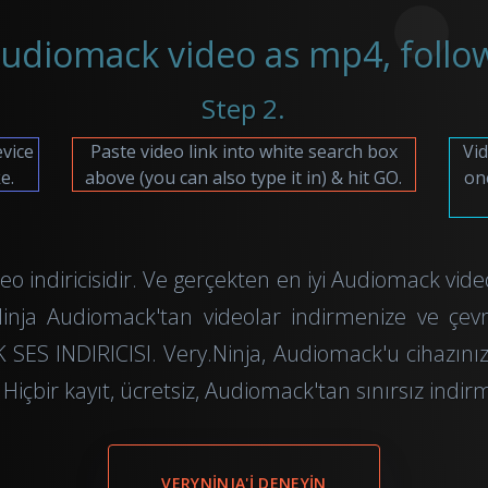
diomack video as mp4, follow
Step 2.
evice
Paste video link into white search box
Vid
e.
above (you can also type it in) & hit GO.
on
 indiricisidir. Ve gerçekten en iyi Audiomack video
Ninja Audiomack'tan videolar indirmenize ve çev
 SES INDIRICISI. Very.Ninja, Audiomack'u cihazın
Hiçbir kayıt, ücretsiz, Audiomack'tan sınırsız indir
VERYNINJA'I DENEYIN