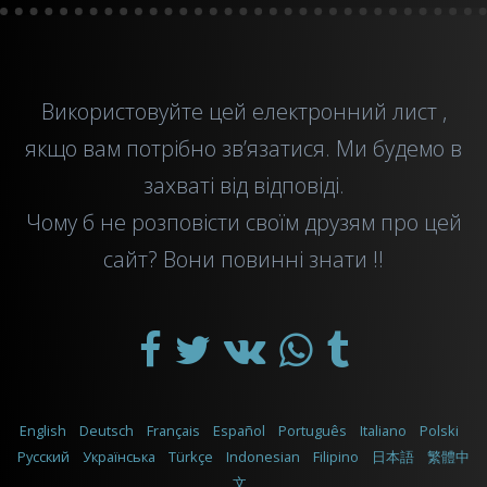
Використовуйте цей
електронний лист
,
якщо вам потрібно зв’язатися. Ми будемо в
захваті від відповіді.
Чому б не розповісти своїм друзям про цей
сайт? Вони повинні знати !!
English
Deutsch
Français
Español
Português
Italiano
Polski
Русский
Українська
Türkçe
Indonesian
Filipino
日本語
繁體中
文