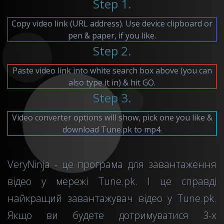
Step 1.
Copy video link (URL address). Use device clipboard or
pen & paper, if you like.
Step 2.
Paste video link into white search box above (you can
also type it in) & hit GO.
Step 3.
Video converter options will show, pick one you like &
download Tune.pk to mp4.
VeryNinja - це програма для завантаження
відео у мережі Tune.pk. І це справді
найкращий завантажувач відео у Tune.pk.
Якщо ви будете дотримуватися 3-х