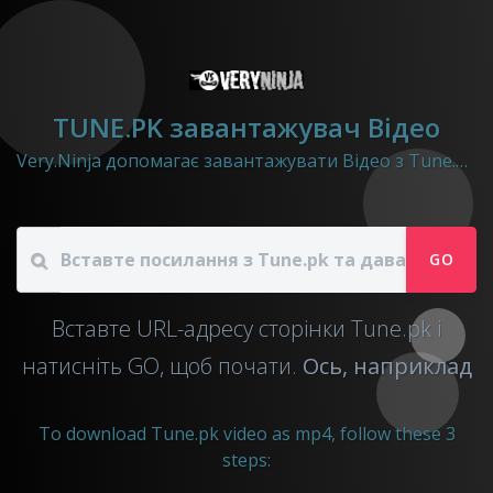
TUNE.PK завантажувач Відео
Very.Ninja допомагає завантажувати Відео з Tune.pk у файл mp4
GO
Вставте URL-адресу сторінки Tune.pk і
натисніть GO, щоб почати.
Ось, наприклад
To download Tune.pk video as mp4, follow these 3
steps: