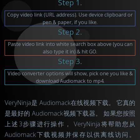
Step 1.
Copy video link (URL address). Use device clipboard or
pen & paper, if you like.
Step 2.
Paste video link into white search box above (you can
also type it in) & hit GO.
Step 3.
Video converter options will show, pick one you like &
download Audiomack to mp4.
VeryNinja是 Audiomack在线视频下载。 它真的
是最好的 Audiomack视频下载器。 如果您按照
上述3步骤进行操作， VeryNinja将帮助您从
Audiomack下载视频并保存以供离线访问。