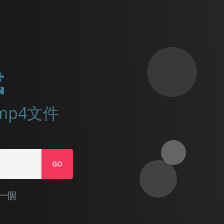
载
到mp4文件
GO
一個