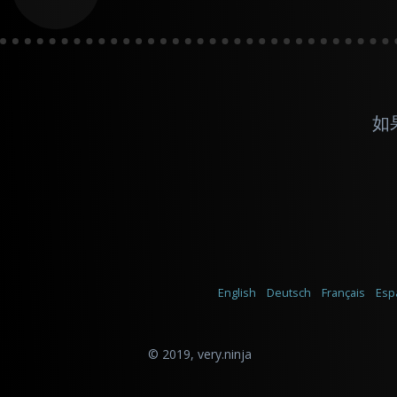
如
English
Deutsch
Français
Esp
© 2019,
very.ninja