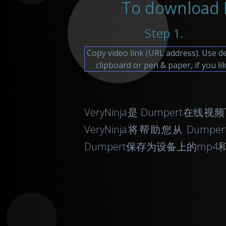
To download D
Step 1.
Copy video link (URL address). Use d
clipboard or pen & paper, if you lik
VeryNinja是 Dumper
VeryNinja将帮助您从 Dum
Dumpert保存为设备上的mp4