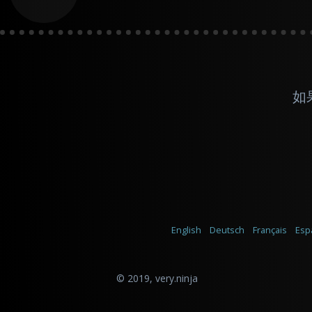
如
English
Deutsch
Français
Esp
© 2019,
very.ninja