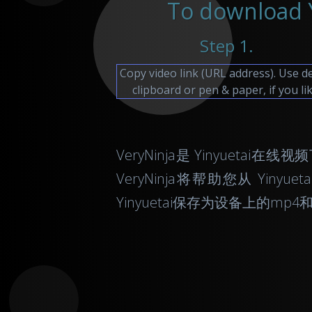
To download Y
Step 1.
Copy video link (URL address). Use d
clipboard or pen & paper, if you lik
VeryNinja是 Yinyuet
VeryNinja将帮助您从 Yiny
Yinyuetai保存为设备上的mp