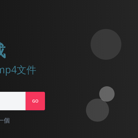
载
到mp4文件
GO
一個